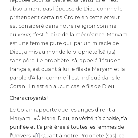
réputée pour sa piété et sa vertu. Elle n’est
absolument pas l’épouse de Dieu comme le
prétendent certains. Croire en cette erreur
est considéré dans notre religion comme
du
koufr
, c’est-à-dire de la mécréance. Maryam
est une femme pure qui, par un miracle de
Dieu, a mis au monde le prophète Îsâ (as)
sans père. Le prophète Îsâ, appelé Jésus en
français, est quant à lui le fils de Maryam et la
parole d’Allah comme il est indiqué dans le
Coran. Il n’est en aucun cas le fils de Dieu.
Chers croyants !
Le Coran rapporte que les anges dirent à
Maryam :
«Ô Marie, Dieu, en vérité, t’a choisie, t’a
purifiée et t’a préférée à toutes les femmes de
l’Univers. »
[1]
Quant à notre Prophète (sas), ce