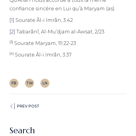
Qu’Allah nous accorde à tous la même
confiance sincère en Lui qu’à Maryam (as).
[1]
Sourate Âl-i İmrân, 3:42
[2]
Tabarânî, Al-Mu’djam al-Awsat, 2/23
[3]
Sourate Maryam, 19:22-23
[4]
Sourate Âl-i İmrân, 3:37
FB
TW
LN
PREV POST
Search