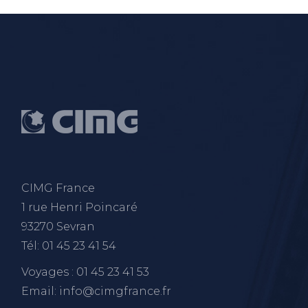
CIMG France
1 rue Henri Poincaré
93270 Sevran
Tél: 01 45 23 41 54
Voyages : 01 45 23 41 53
Email: info@cimgfrance.fr