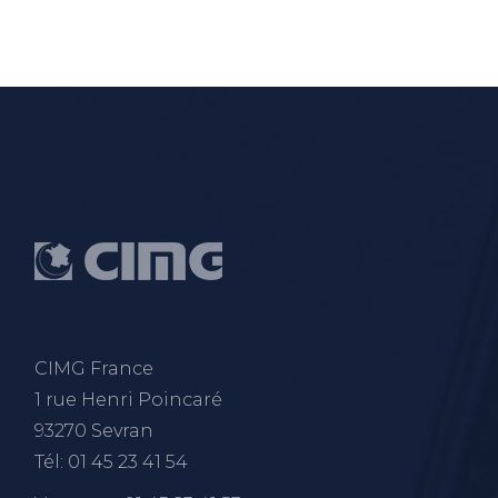
CIMG France
1 rue Henri Poincaré
93270 Sevran
Tél: 01 45 23 41 54