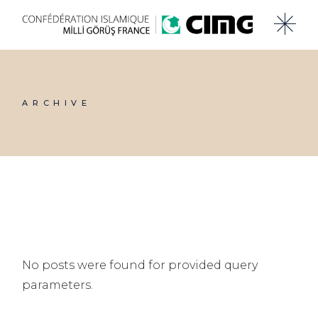
Skip
to
the
content
ARCHIVE
No posts were found for provided query
parameters.