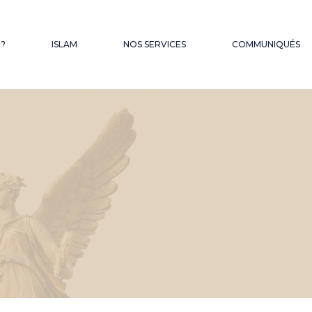
QUES
 ?
ISLAM
NOS SERVICES
COMMUNIQUÉS
FONDS D’OBSEQUES
LES SERMONS DU
VENDREDI
HAJJ – OMRA