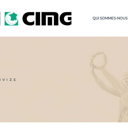
LES SERMONS DU
FONDS D’OBSE
VENDREDI
QUI SOMMES-NOUS
HAJJ – OMRA
IVIZE