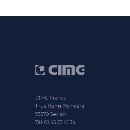
CIMG France
1 rue Henri Poincaré
93270 Sevran
Tél: 01 45 23 41 54