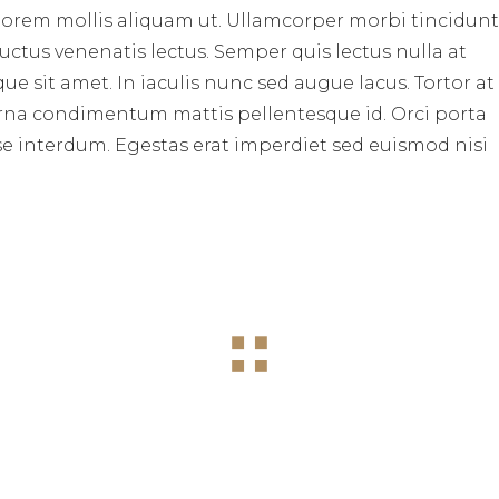
 lorem mollis aliquam ut. Ullamcorper morbi tincidunt
uctus venenatis lectus. Semper quis lectus nulla at
ue sit amet. In iaculis nunc sed augue lacus. Tortor at
at urna condimentum mattis pellentesque id. Orci porta
e interdum. Egestas erat imperdiet sed euismod nisi