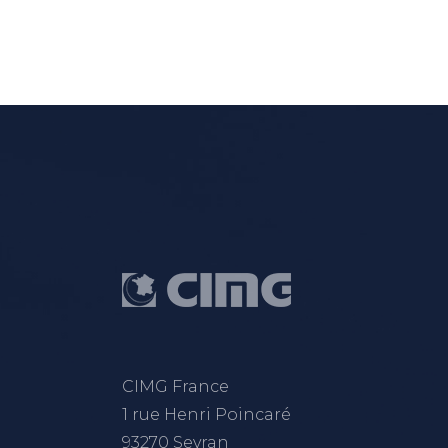
CIMG France
1 rue Henri Poincaré
93270 Sevran