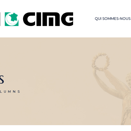
LES SERMONS DU
FONDS D’OBSE
VENDREDI
QUI SOMMES-NOUS
HAJJ – OMRA
s
OLUMNS