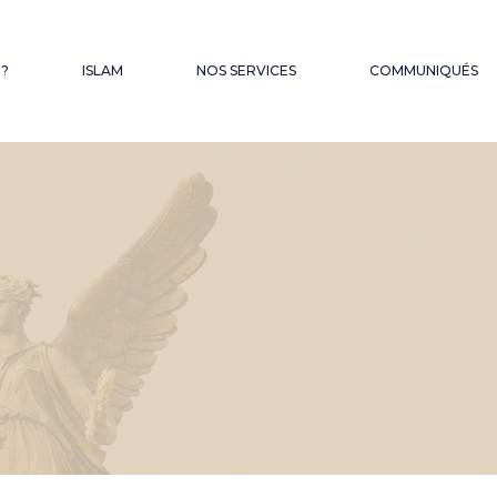
QUES
 ?
ISLAM
NOS SERVICES
COMMUNIQUÉS
FONDS D’OBSEQUES
LES SERMONS DU
VENDREDI
HAJJ – OMRA