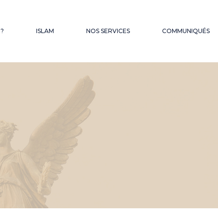
QUES
 ?
ISLAM
NOS SERVICES
COMMUNIQUÉS
FONDS D’OBSEQUES
LES SERMONS DU
VENDREDI
HAJJ – OMRA