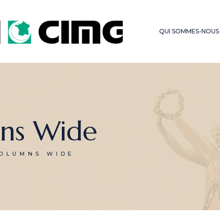
LES SERMONS DU
FONDS D’OBSE
VENDREDI
QUI SOMMES-NOUS
HAJJ – OMRA
ns Wide
OLUMNS WIDE