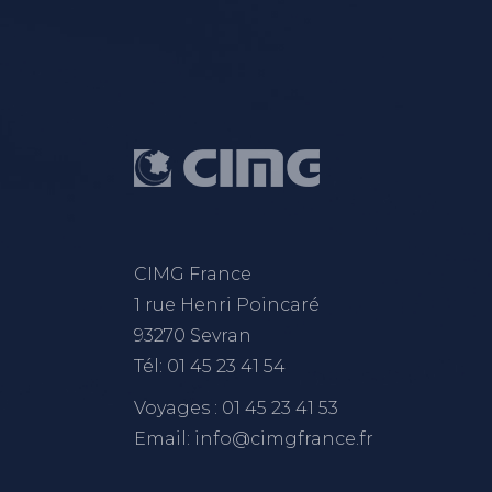
CIMG France
1 rue Henri Poincaré
93270 Sevran
Tél: 01 45 23 41 54
Voyages : 01 45 23 41 53
Email: info@cimgfrance.fr