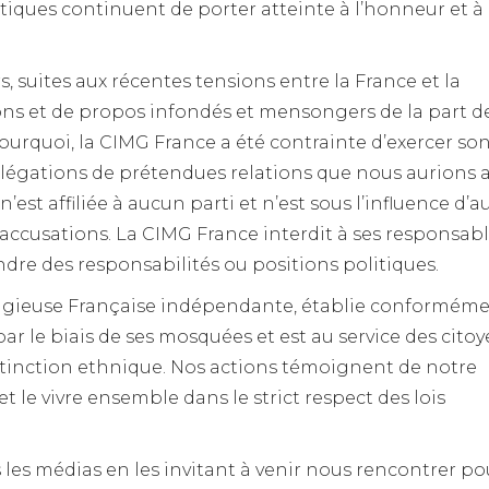
tiques continuent de porter atteinte à l’honneur et à 
, suites aux récentes tensions entre la France et la
ions et de propos infondés et mensongers de la part d
 pourquoi, la CIMG France a été contrainte d’exercer so
llégations de prétendues relations que nous aurions 
est affiliée à aucun parti et n’est sous l’influence d’
 accusations. La CIMG France interdit à ses responsab
ndre des responsabilités ou positions politiques.
eligieuse Française indépendante, établie conformém
 par le biais de ses mosquées et est au service des cito
tinction ethnique. Nos actions témoignent de notre
 et le vivre ensemble dans le strict respect des lois
les médias en les invitant à venir nous rencontrer po