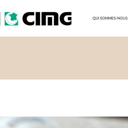
LES SERMONS DU
FONDS D’OBSE
VENDREDI
QUI SOMMES-NOUS
HAJJ – OMRA