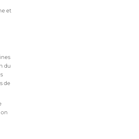
ne et
ines
in du
es
s de
e
tion