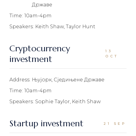
Државе
Time:
10am-4pm
Speakers:
Keith Shaw, Taylor Hunt
Cryptocurrency
13
investment
OCT
Address:
Њујорк, Сједињене Државе
Time:
10am-4pm
Speakers:
Sophie Taylor, Keith Shaw
Startup investment
21 SEP