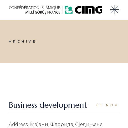
Skip
to
the
content
ARCHIVE
Business development
01 NOV
Address:
Мајами, Флорида, Сједињене