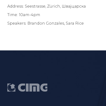
Address:
Seestrasse, Zürich, Швајцарска
Time:
10am-4pm
Speakers:
Brandon Gonzales, Sara Rice