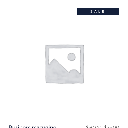
SALE
Business magazine
$
50.00
$
25.00