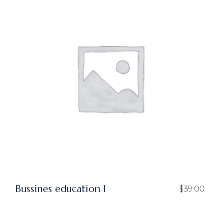
Bussines education I
$
39.00