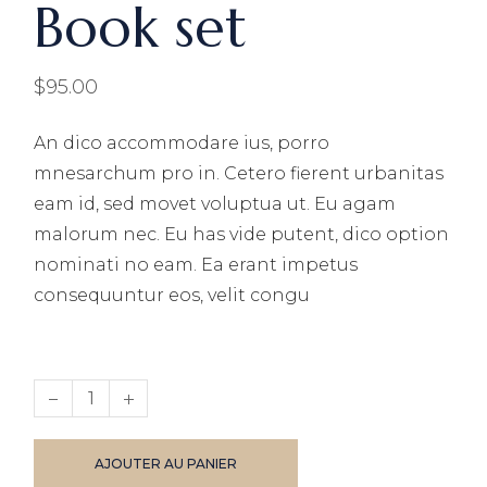
Book set
$
95.00
An dico accommodare ius, porro
mnesarchum pro in. Cetero fierent urbanitas
eam id, sed movet voluptua ut. Eu agam
malorum nec. Eu has vide putent, dico option
nominati no eam. Ea erant impetus
consequuntur eos, velit congu
Book set quantity
AJOUTER AU PANIER