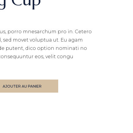
us, porro mnesarchum pro in. Cetero
d, sed movet voluptua ut. Eu agam
de putent, dico option nominati no
consequuntur eos, velit congu
AJOUTER AU PANIER
E