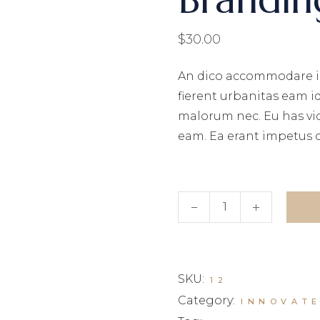
$
30.00
An dico accommodare i
fierent urbanitas eam i
malorum nec. Eu has vi
eam. Ea erant impetus 
Branding Cup quantity
SKU:
12
Category:
INNOVAT