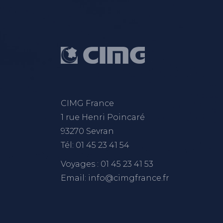
CIMG France
1 rue Henri Poincaré
93270 Sevran
Tél: 01 45 23 41 54
Voyages : 01 45 23 41 53
Email: info@cimgfrance.fr