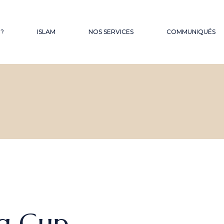
QUES
 ?
ISLAM
NOS SERVICES
COMMUNIQUÉS
FONDS D’OBSEQUES
LES SERMONS DU
VENDREDI
HAJJ – OMRA
g Cup