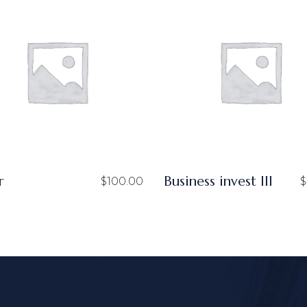
r
Business invest III
$
100.00
$