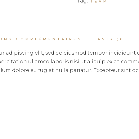
Tag:
TEAM
ONS COMPLÉMENTAIRES
AVIS (0)
r adipiscing elit, sed do eiusmod tempor incididunt 
rcitation ullamco laboris nisi ut aliquip ex ea commo
illum dolore eu fugiat nulla pariatur. Excepteur sint 