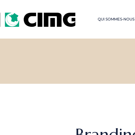
LES SERMONS DU
FONDS D’OBSE
VENDREDI
QUI SOMMES-NOUS
HAJJ – OMRA
Brandin