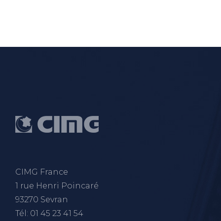
CIMG France
1 rue Henri Poincaré
93270 Sevran
Tél: 01 45 23 41 54