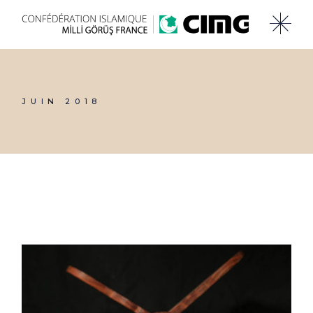
Skip
to
the
content
JUIN 2018