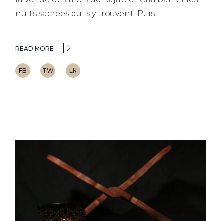
nuits sacrées qui s’y trouvent. Puis
READ MORE
FB
TW
LN