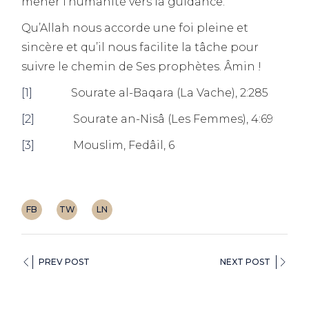
mener l’humanité vers la guidance.
Qu’Allah nous accorde une foi pleine et
sincère et qu’il nous facilite la tâche pour
suivre le chemin de Ses prophètes. Âmin !
[1]
Sourate al-Baqara (La Vache), 2:285
[2]
Sourate an-Nisâ (Les Femmes), 4:69
[3]
Mouslim, Fedâil, 6
FB
TW
LN
PREV POST
NEXT POST