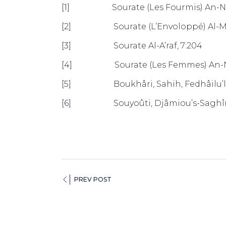
[1]
Sourate (Les Fourmis) An-Nam
[2]
Sourate (L’Envoloppé) Al-Mou
[3]
Sourate Al-A’raf, 7:204
[4]
Sourate (Les Femmes) An-Nis
[5]
Boukhâri, Sahih, Fedhâilu’l Q
[6]
Souyoûti, Djâmiou’s-Saghîr, H
PREV POST