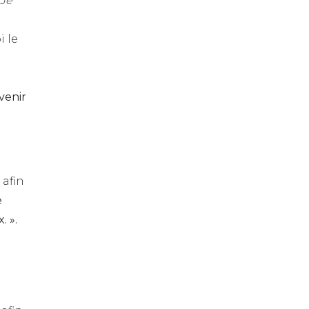
 Je
i le
venir
 afin
e
. ».