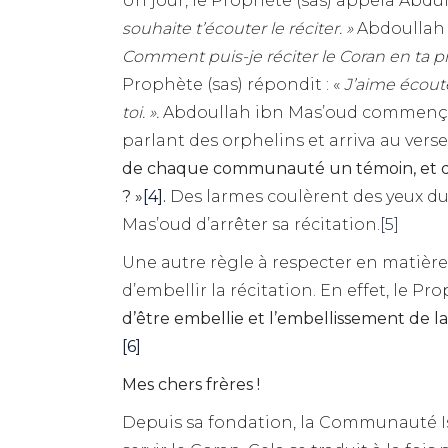
Un jour, le Prophète (sas) appela Abdul
souhaite t’écouter le réciter. »
Abdoullah I
Comment puis-je réciter le Coran en ta prés
Prophète (sas) répondit : «
J’aime écoute
toi. ».
Abdoullah ibn Mas’oud commença alo
parlant des orphelins et arriva au verset 
de chaque communauté un témoin, et qu
? »
[4]
.
Des larmes coulèrent des yeux du
Mas’oud d’arrêter sa récitation.
[5]
Une autre règle à respecter en matière 
d’embellir la récitation. En effet, le Prop
d’être embellie et l’embellissement de la 
[6]
Mes chers frères !
Depuis sa fondation, la Communauté Is