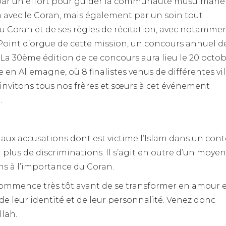
ois par un effort pour guider la communauté musulmane 
 avec le Coran, mais également par un soin tout
du Coran et de ses règles de récitation, avec notamme
. Point d’orgue de cette mission, un concours annuel d
 La 30ème édition de ce concours aura lieu le 20 octo
en Allemagne, où 8 finalistes venus de différentes vil
invitons tous nos frères et sœurs à cet événement
.
ux accusations dont est victime l’Islam dans un cont
plus de discriminations. Il s’agit en outre d’un moyen
ns à l’importance du Coran.
 commence très tôt avant de se transformer en amour e
 de leur identité et de leur personnalité. Venez donc
llah.