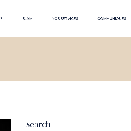
QUES
 ?
ISLAM
NOS SERVICES
COMMUNIQUÉS
FONDS D’OBSEQUES
LES SERMONS DU
VENDREDI
HAJJ – OMRA
Search