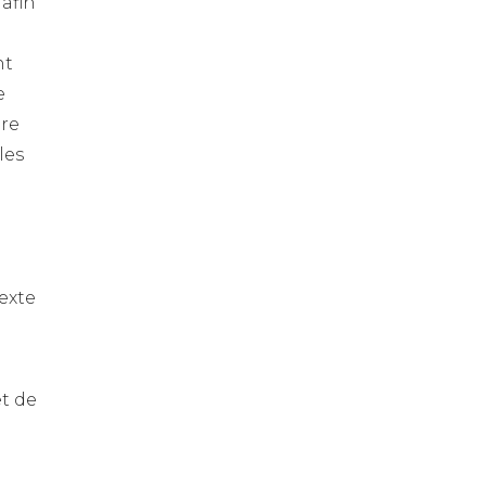
afin
nt
e
bre
les
exte
t de