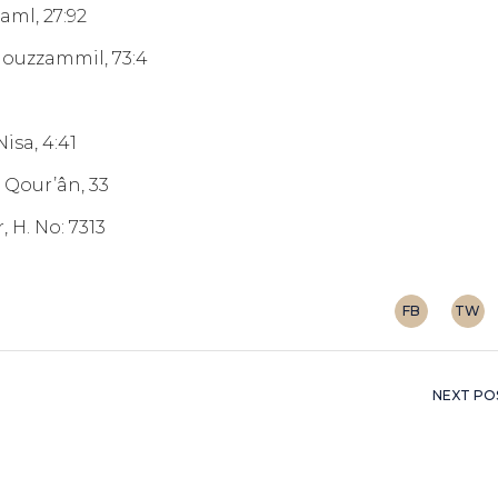
l, 27:92
zzammil, 73:4
a, 4:41
our’ân, 33
. No: 7313
FB
TW
NEXT PO