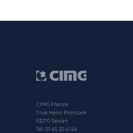
CIMG France
1 rue Henri Poincaré
93270 Sevran
Tél: 01 45 23 41 54