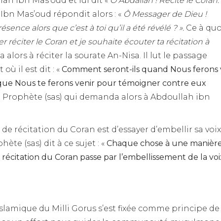
lah ibn Mas’oud et lui dit «
Ô Abdallah ! Récite le Coran.
bn Mas’oud répondit alors : «
Ô Messager de Dieu !
ence alors que c’est à toi qu’il a été révélé ? ».
Ce à quo
r réciter le Coran et je souhaite écouter ta récitation à
rs à réciter la sourate An-Nisa. Il lut le passage
où il est dit : «
Comment seront-ils quand Nous ferons 
e Nous te ferons venir pour témoigner contre eux
 Prophète (sas) qui demanda alors à Abdoullah ibn
de récitation du Coran est d’essayer d’embellir sa voix
hète (sas) dit à ce sujet : «
Chaque chose à une manièr
récitation du Coran passe par l’embellissement de la voix
lamique du Milli Gorus s’est fixée comme principe de