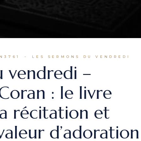
N3761
LES SERMONS DU VENDREDI
 vendredi –
Coran : le livre
 récitation et
valeur d’adoration