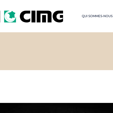
LES SERMONS DU
FONDS D’OBSE
VENDREDI
QUI SOMMES-NOUS
HAJJ – OMRA