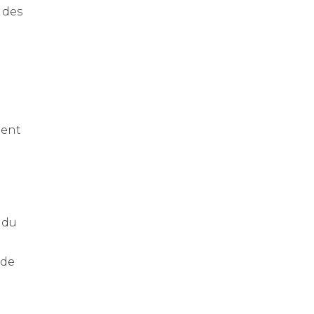
t des
dent
 du
 de