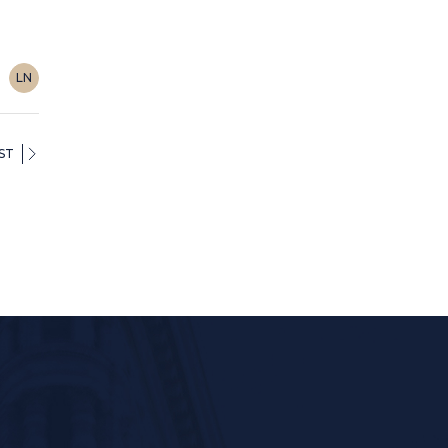
LN
ST