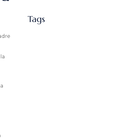
Tags
adre
la
la
a