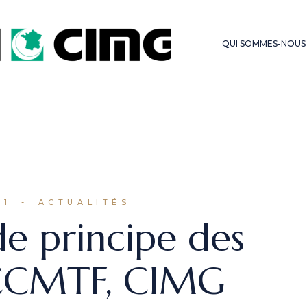
LES SERMONS DU
FONDS D’OBSE
VENDREDI
QUI SOMMES-NOUS
HAJJ – OMRA
61
ACTUALITÉS
de principe des
 CCMTF, CIMG