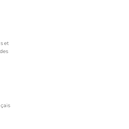
s et
 des
nçais