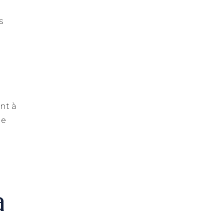
s
nt à
de
à