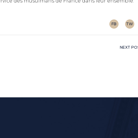
 service des musulmans de France dans leur ensemble.
FB
TW
NEXT PO