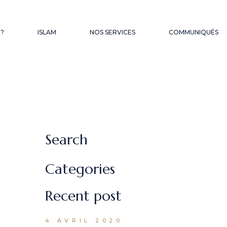
QUES
 ?
ISLAM
NOS SERVICES
COMMUNIQUÉS
FONDS D’OBSEQUES
LES SERMONS DU
VENDREDI
HAJJ – OMRA
Search
Categories
Recent post
4 AVRIL 2020