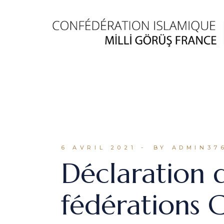
Skip
to
the
content
6 AVRIL 2021
BY ADMIN37
Déclaration 
fédérations