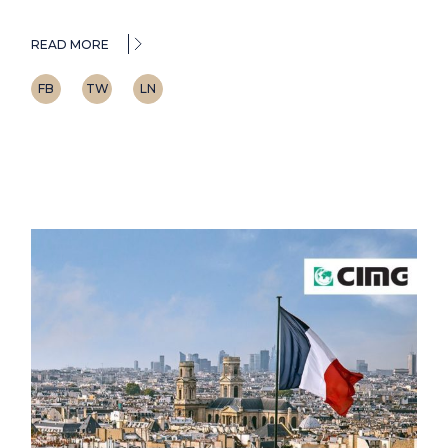
READ MORE
FB
TW
LN