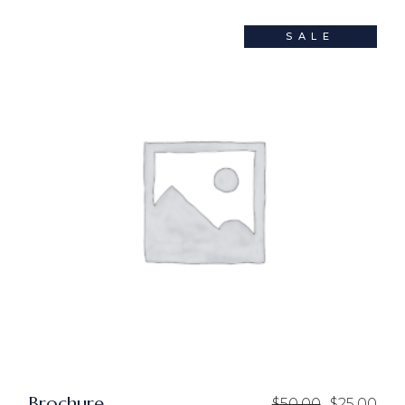
SALE
Brochure
$
50.00
$
25.00