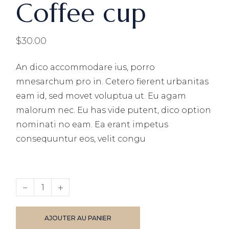
Coffee cup
$
30.00
An dico accommodare ius, porro
mnesarchum pro in. Cetero fierent urbanitas
eam id, sed movet voluptua ut. Eu agam
malorum nec. Eu has vide putent, dico option
nominati no eam. Ea erant impetus
consequuntur eos, velit congu
Coffee cup quantity
AJOUTER AU PANIER