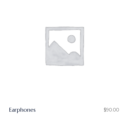
Earphones
$
90.00