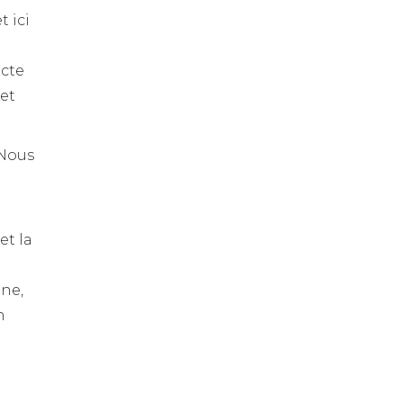
t ici
acte
et
 Nous
et la
ine,
n