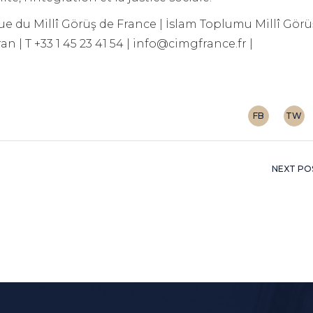
 du Millî Görüş de France | İslam Toplumu Millî Görü
n | T +33 1 45 23 41 54 | info@cimgfrance.fr |
FB
TW
NEXT PO