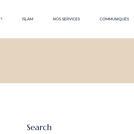
QUES
 ?
ISLAM
NOS SERVICES
COMMUNIQUÉS
FONDS D’OBSEQUES
LES SERMONS DU
VENDREDI
HAJJ – OMRA
Search