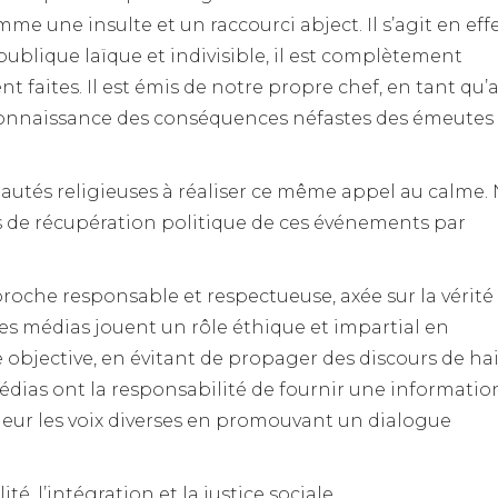
me une insulte et un raccourci abject. Il s’agit en effe
ublique laïque et indivisible, il est complètement
faites. Il est émis de notre propre chef, en tant qu’
reconnaissance des conséquences néfastes des émeutes 
utés religieuses à réaliser ce même appel au calme.
de récupération politique de ces événements par
roche responsable et respectueuse, axée sur la vérité 
 les médias jouent un rôle éthique et impartial en
objective, en évitant de propager des discours de ha
médias ont la responsabilité de fournir une informatio
aleur les voix diverses en promouvant un dialogue
é, l’intégration et la justice sociale.