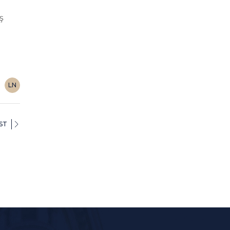
ş
LN
ST