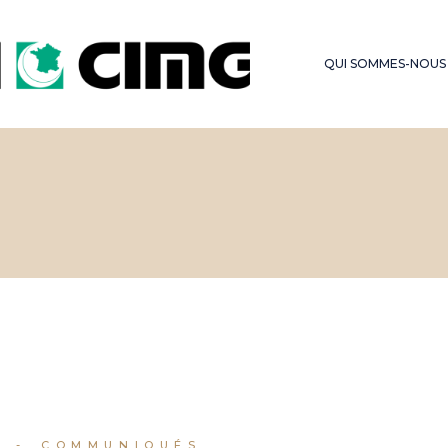
LES SERMONS DU
FONDS D’OBSE
VENDREDI
QUI SOMMES-NOUS
HAJJ – OMRA
1
COMMUNIQUÉS