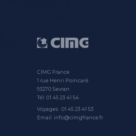
CIMG France
1 rue Henri Poincaré
93270 Sevran
Tél: 01 45 23 41 54
Voyages : 01 45 23 41 53
Email: info@cimgfrance.fr