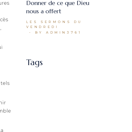
Donner de ce que Dieu
ures
nous a offert
ccès
LES SERMONS DU
VENDREDI
,
BY ADMIN3761
ui
Tags
 tels
nir
emble
La